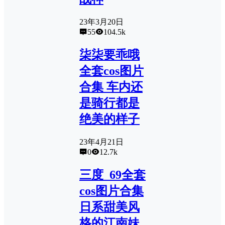
23年3月20日
55
104.5k
柒柒要乖哦
全套cos图片
合集 车内还
是骑行都是
绝美的样子
23年4月21日
0
12.7k
三度_69全套
cos图片合集
日系甜美风
格的江南妹