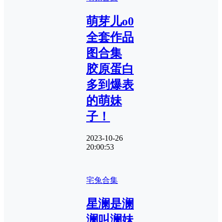
萌芽儿o0
全套作品
图合集
胶原蛋白
多到爆表
的萌妹
子！
2023-10-26
20:00:53
宅兔合集
星澜是澜
澜叫澜妹