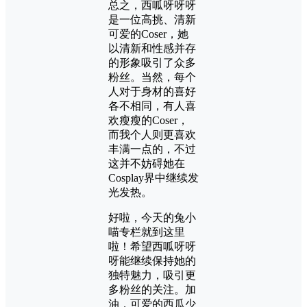
总之，西呱呀呀呀
是一位高挑、清新
可爱的Coser，她
以清新和性感并存
的形象吸引了众多
粉丝。当然，每个
人对于身材的喜好
各不相同，有人喜
欢瘦瘦的Coser，
而我个人则更喜欢
丰满一点的，不过
这并不妨碍她在
Cosplay界中继续发
光发热。
好啦，今天的兔小
喵专栏就到这里
啦！希望西呱呀呀
呀能继续保持她的
独特魅力，吸引更
多粉丝的关注。加
油，可爱的西瓜少