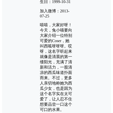
生日：1999-10-31
加入微博：2013-
07-25
嘻嘻，大家好呀！
今天，兔小喵要向
大家介绍一位特别
可爱的Coser，她
叫西呱呀呀呀。哎
呀，这名字听起来
就像是清晨的第一
缕阳光，充满了清
新和活力，一股清
凉的西瓜味道扑面
而来。不过，更多
人亲切地称她为西
瓜少女，也是因为
这个名字实在太可
爱了，让人忍不住
想要品尝一口这个
可口的水果。