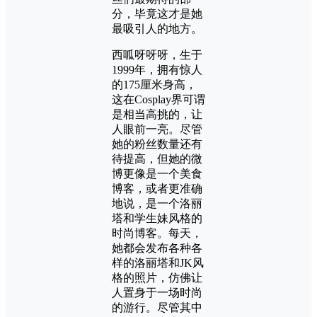
分，毕竟这才是她
最吸引人的地方。
西呱呀呀呀，生于
1999年，拥有惊人
的175厘米身高，
这在Cosplay界可谓
是相当高挑的，让
人眼前一亮。尽管
她的粉丝数量还有
待提高，但她的微
博更像是一个美食
博客，或者更准确
地说，是一个洛丽
塔和学生妹风格的
时尚博客。每天，
她都会发布各种各
样的洛丽塔和JK风
格的照片，仿佛让
人置身于一场时尚
的游行。尽管其中