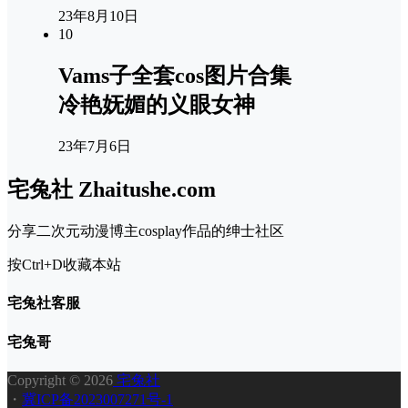
23年8月10日
10
Vams子全套cos图片合集
冷艳妩媚的义眼女神
23年7月6日
宅兔社 Zhaitushe.com
分享二次元动漫博主cosplay作品的绅士社区
按Ctrl+D收藏本站
宅兔社客服
宅兔哥
Copyright © 2026
宅兔社
・
冀ICP备2023007271号-1