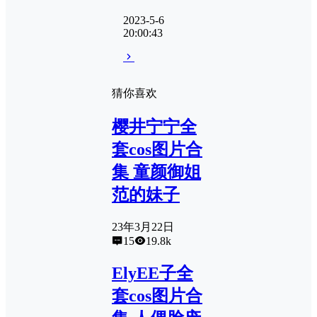
2023-5-6
20:00:43
猜你喜欢
樱井宁宁全
套cos图片合
集 童颜御姐
范的妹子
23年3月22日
15
19.8k
ElyEE子全
套cos图片合