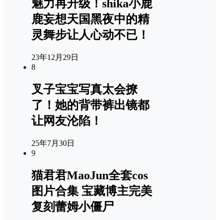
魅力再升级！shika小鹿
鹿妄想天国黑夜中的精
灵舞步让人心动不已！
23年12月29日
8
叉子宝宝写真太会撩
了！她的背带裤出镜都
让网友沦陷！
25年7月30日
9
猫君君MaoJun全套cos
图片合集 宝藏博主完美
复刻蕾姆小僵尸