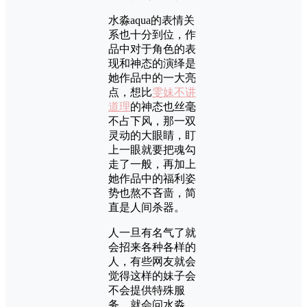
水淼aqua的表情关
系也十分到位，作
品中对于角色的表
现和神态的演绎是
她作品中的一大亮
点，想比
雯妹不讲
道理
的神态也丝毫
不占下风，那一双
灵动的大眼睛，盯
上一眼就要把魂勾
走了一般，再加上
她作品中的福利姿
势也熬不吝啬，简
直是人间杀器。
人一旦有名气了就
会招来各种各样的
人，有些网友就会
觉得这样的妹子会
不会提供特殊服
务，就会问水淼