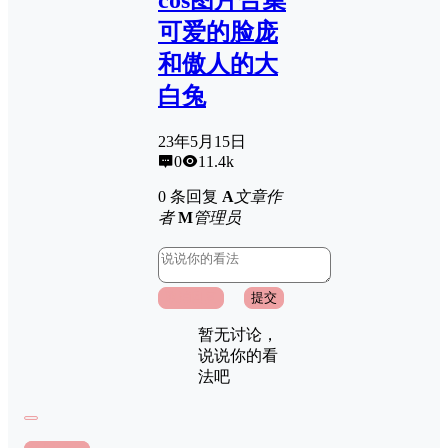
可爱的脸庞
和傲人的大
白兔
23年5月15日
0
11.4k
0 条回复
A
文章作
者
M
管理员
取消回复
提交
暂无讨论，
说说你的看
法吧