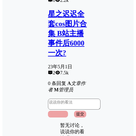
0
2.2k
星之迟迟全
套cos图片合
集 B站主播
事件后6000
一次?
23年5月1日
2
7.5k
0 条回复
A
文章作
者
M
管理员
取消回复
提交
暂无讨论，
说说你的看