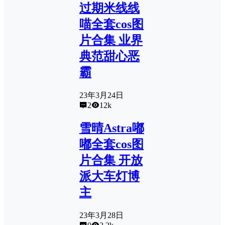
过期米线线
喵全套cos图
片合集 业界
典范甜心恶
霸
23年3月24日
2
12k
雪晴Astra嘟
嘟全套cos图
片合集 开放
派大车灯博
主
23年3月28日