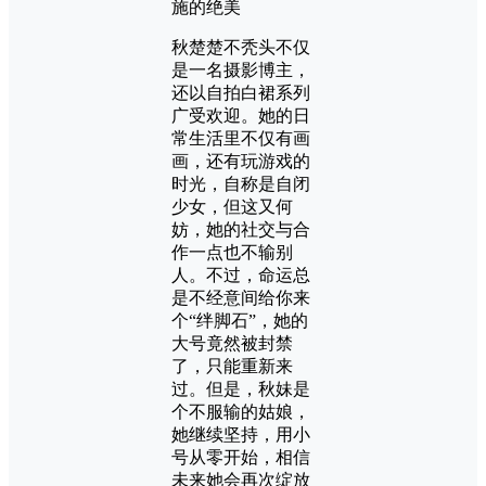
秋楚楚不秃头不仅
是一名摄影博主，
还以自拍白裙系列
广受欢迎。她的日
常生活里不仅有画
画，还有玩游戏的
时光，自称是自闭
少女，但这又何
妨，她的社交与合
作一点也不输别
人。不过，命运总
是不经意间给你来
个“绊脚石”，她的
大号竟然被封禁
了，只能重新来
过。但是，秋妹是
个不服输的姑娘，
她继续坚持，用小
号从零开始，相信
未来她会再次绽放