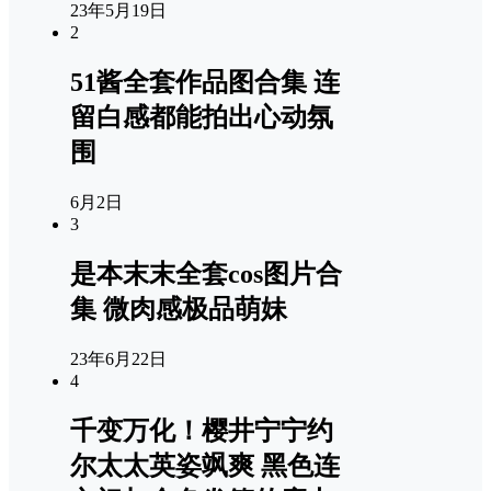
23年5月19日
2
51酱全套作品图合集 连
留白感都能拍出心动氛
围
6月2日
3
是本末末全套cos图片合
集 微肉感极品萌妹
23年6月22日
4
千变万化！樱井宁宁约
尔太太英姿飒爽 黑色连