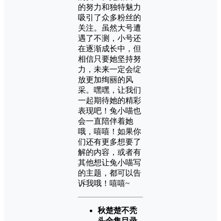
的努力和独特魅力
吸引了众多粉丝的
关注。虽然大号遭
遇了不测，小号还
在逐渐成长中，但
相信只要她坚持努
力，未来一定会绽
放更加绚丽的风
采。嘿嘿，让我们
一起期待她的精彩
表现吧！兔小喵也
会一直陪伴着她
哦，嘻嘻！如果你
们还有更多想要了
解的内容，或者有
其他想让兔小喵写
的主题，都可以告
诉我哦！嘻嘻~
秋楚楚不秃
头全集目录