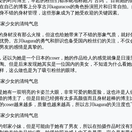
丝喜爱的时尚博主，早起的粉丝们都亲昵地称她为“古鸽”。目前她的
自己的博客上分享古川kaguracos的角色扮演照片和日常自
身不错的身材管理，这些形象成为了她受欢迎的关键因素。
的身材没有那么火辣，但这也给她带来了不错的形象气质，就好
优势。古川kagura的勇气和胆识也备受国内粉丝们的关注，不
男友的感情是真挚的。
，还以为她是一个日本的coser，她的作品给人的感觉就像是日
陶。但是后来发现她其实是一位国内的美女，不知道为什么看她
样，这么做也是为了吸引粉丝的眼球。
众，但是她有一双明亮的卡姿兰大眼，非常可爱的鹅蛋脸，这也许是
是不错的博主了，但是目前已经拥有太多高颜值而且身材超棒的博主
oser越来越多，质量也越来越高，所以古川kagura的关注度
巧玲珑的邻家小妹，但是可能由于她有了男友，所以在拍摄作品时没