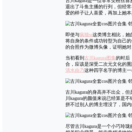
古川kagura是一位非常受粉
退出了斗鱼主播的行列，但经常在
爱的样子让人喜爱，再加上她本
即使与
疯猫ss
这类博主相比，她
将自身的条件成功转型为自己的
的合照作为微博头像，证明她对
当初看到
古川kagura图集
的时后
合，应该是深受二次元文化的熏
清水由乃
这种四字名字的博主一
古川kagura的身高并不出
川kagura的颜值来说已经算
拼不过别人的博主埋没了，国内的c
尽管古川kagura是一个小