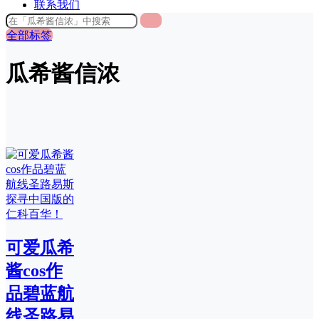
联系我们
全部标签
瓜希酱信浓
可爱瓜希
酱cos作
品碧蓝航
线圣路易