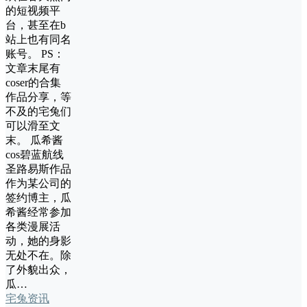
的短视频平
台，甚至在b
站上也有同名
账号。 PS：
文章末尾有
coser的合集
作品分享，等
不及的宅兔们
可以滑至文
末。 瓜希酱
cos碧蓝航线
圣路易斯作品
作为某公司的
签约博主，瓜
希酱经常参加
各类漫展活
动，她的身影
无处不在。除
了外貌出众，
瓜…
宅兔资讯