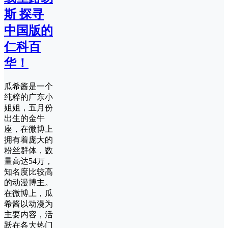
斯 探寻
中国版的
仁科百
华！
瓜希酱是一个
纯粹的广东小
姐姐，五月份
出生的金牛
座，在微博上
拥有着庞大的
粉丝群体，数
量高达54万，
知名度比较高
的动漫博主。
在微博上，瓜
希酱以动漫为
主要内容，活
跃在各大热门