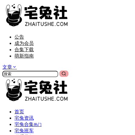
公告
成为会员
合集下载
萌新指南
文章
首页
宅兔资讯
宅兔合集
热门
宅兔班车