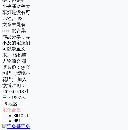
拼，但是和一
小央泽这种大
车灯是没有可
比性。 PS：
文章末尾有
coser的合集
作品分享，等
不及的宅兔们
可以滑至文
末。 桜桃喵
人物简介 微
博名称：@桜
桃喵（樱桃小
花喵） 加入
微博时间：
2010-09-18 生
日：1997-6-
28 地区…
宅兔合集
10.2k
1
宅兔