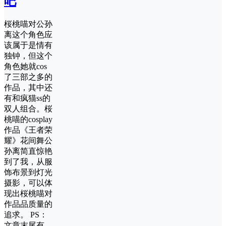
吧
桜桃喵对公孙
离这个角色应
该属于是情有
独钟，但这个
角色她就cos
了三部之多的
作品，其中还
有和疯猫ss的
双人组合。桜
桃喵的cosplay
作品《王者荣
耀》花间舞公
孙离简直惊艳
到了我，从服
饰布景到灯光
摄影，可以体
现出桜桃喵对
作品品质量的
追求。 PS：
文章末尾有