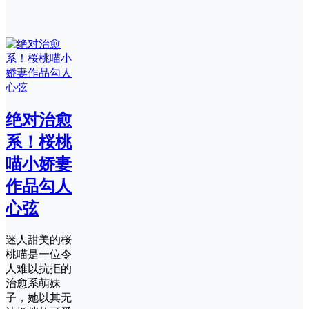
绝对治愈
系！桜桃
喵小娇妻
作品勾人
心弦
迷人甜美的桜
桃喵是一位令
人难以抗拒的
治愈系萌妹
子，她以其无