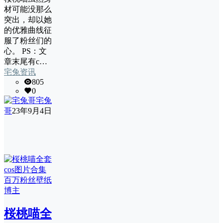
材可能没那么
突出，却以她
的优雅曲线征
服了粉丝们的
心。 PS：文
章末尾有c…
宅兔资讯
805
0
宅兔
哥
23年9月4日
桜桃喵全