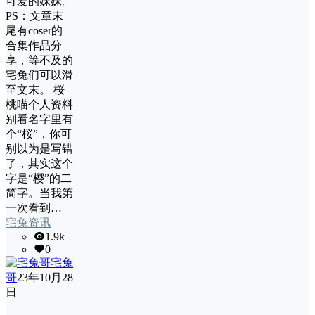
可爱的妹妹。
PS：文章末
尾有coser的
合集作品分
享，等不及的
宅兔们可以滑
至文末。 桜
桃喵个人资料
别看名字里有
个“桜”，你可
别以为是写错
了，其实这个
字是“樱”的二
简字。当我第
一次看到…
宅兔资讯
1.9k
0
宅兔
哥
23年10月28
日