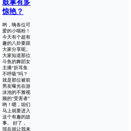
鼓掌有多
惊艳？
哟，嗨各位可
爱的小喵粉！
今天有个超有
趣的八卦要跟
大家分享呢。
大家知道那位
斗鱼的舞蹈女
主播“折耳鱼
不呼吸”吗？
就是那位被前
男友曝光在游
泳池的不雅视
频的“受害者”
哟！嗯，咱们
马上就要进入
这个有趣的故
事。 好了，
现在就让我来