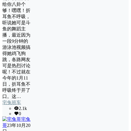
给你八卦个
够！嘿嘿！折
耳鱼不呼吸，
听说她可是斗
鱼的舞蹈主
播，最近因为
一段9分钟的
游泳池视频搞
得她鸡飞狗
跳，各路网友
可是热烈讨论
呢！不过就在
今年的1月11
日，折耳鱼不
呼吸终于开了
口。这…
宅兔班车
2.1k
0
宅兔
哥
23年10月20