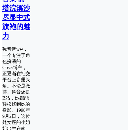
塔浣溪沙
尽显中式
旗袍的魅
力
弥音音ww，
一个专注于角
色扮演的
Coser博主，
正逐渐在社交
平台上崭露头
角。不论是微
博、抖音还是
B站，她都能
轻松找到她的
身影。1998年
9月2日，这位
处女座的小姐
姐出生在南