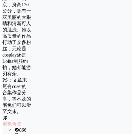
京，身高170
公分，拥有一
双美丽的大眼
睛和清新可人
的脸庞。她以
高质量的作品
打动了众多粉
丝，无论是
cosplay还是
Lolita制服约
拍，她都能游
刃有余。
PS：文章末
尾有coser的
合集作品分
享，等不及的
宅兔们可以滑
至文末。
弥…
宅兔合集
866