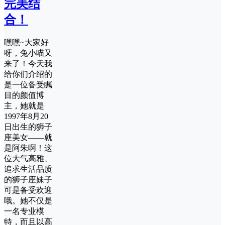
完美结
合！
嘿嘿~大家好
呀，兔小喵又
来了！今天我
给你们介绍的
是一位备受瞩
目的颜值博
主，她就是
1997年8月20
日出生的狮子
座美女——就
是阿朱啊！这
位大气高雅、
追求生活品质
的狮子座妹子
可是备受欢迎
哦。她不仅是
一名专业模
特，而且以高