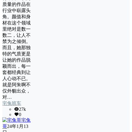
质量的作品在
行业中崭露头
角。颜值和身
材在这个领域
里绝对是数一
数二，让人不
禁为之倾倒。
而且，她那独
特的气质更是
让她的作品脱
颖而出，每一
套都经典到让
人心动不已。
就是阿朱啊不
仅外貌出众，
对…
宅兔班车
27k
0
宅兔
哥
24年1月13