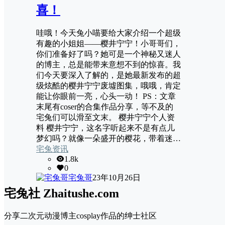
喜！
哇哦！今天兔小喵要给大家介绍一个超级
有趣的小姐姐——樱井宁宁！小哥哥们，
你们准备好了吗？她可是一个神秘又迷人
的博主，总是能带来意想不到的惊喜。我
们今天要深入了解的，是她最新发布的超
级炫酷的樱井宁宁废墟图集，哦哦，肯定
能让你眼前一亮，心头一动！ PS：文章
末尾有coser的合集作品分享，等不及的
宅兔们可以滑至文末。 樱井宁宁个人资
料 樱井宁宁，这名字听起来不是有点儿
梦幻吗？就像一朵盛开的樱花，带着迷…
宅兔资讯
1.8k
0
宅兔哥
23年10月26日
宅兔社 Zhaitushe.com
分享二次元动漫博主cosplay作品的绅士社区