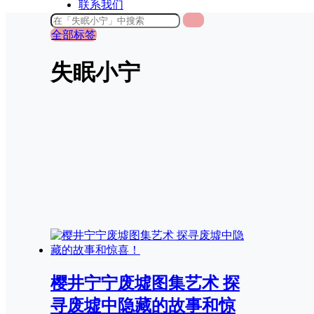
联系我们
全部标签
失眠小宁
樱井宁宁废墟图集艺术 探
寻废墟中隐藏的故事和惊